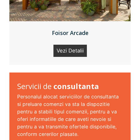
Foisor Arcade
Vezi Detalii
Servicii de
consultanta
Personalul alocat serviciilor de consultanta
si preluare comenzi va sta la dispozitie
pentru a stabili tipul comenzii, pentru a va
oferi informatiile de care aveti nevoie si
pentru a va transmite ofertele disponibile,
conform cererilor plasate.