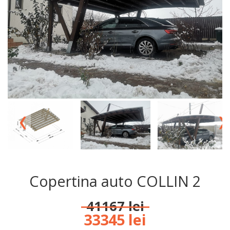
‹
›
Copertina auto COLLIN 2
41167 lei
33345 lei